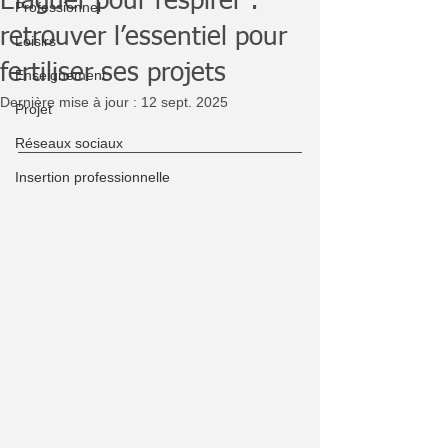
Élaguer pour respirer :
Professionnel
retrouver l’essentiel pour
Loisirs
fertiliser ses projets
Enseignement
Dernière mise à jour :
12 sept. 2025
Projet
Réseaux sociaux
Insertion professionnelle