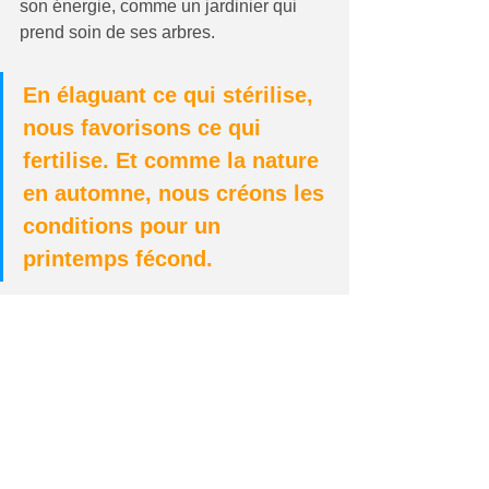
son énergie, comme un jardinier qui 
prend soin de ses arbres.
En élaguant ce qui stérilise, 
nous favorisons ce qui 
fertilise. Et comme la nature 
en automne, nous créons les 
conditions pour un 
printemps fécond.
Cet article s’inscrit dans notre série 
Dynamiser sa vie professionnelle
.
Et vous, qu’êtes-vous prêt à élaguer 
pour respirer et retrouver l’essentiel 
?