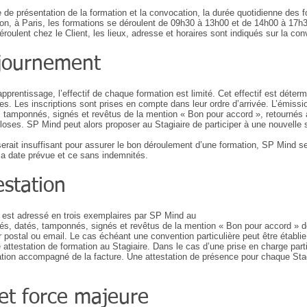
he de présentation de la formation et la convocation, la durée quotidienne des 
ation, à Paris, les formations se déroulent de 09h30 à 13h00 et de 14h00 à 1
roulent chez le Client, les lieux, adresse et horaires sont indiqués sur la con
 ajournement
apprentissage, l’effectif de chaque formation est limité. Cet effectif est déte
. Les inscriptions sont prises en compte dans leur ordre d’arrivée. L’émission 
 tamponnés, signés et revêtus de la mention « Bon pour accord », retournés 
nt closes. SP Mind peut alors proposer au Stagiaire de participer à une nouvelle 
erait insuffisant pour assurer le bon déroulement d’une formation, SP Mind se r
la date prévue et ce sans indemnités.
estation
 est adressé en trois exemplaires par SP Mind au
s, datés, tamponnés, signés et revêtus de la mention « Bon pour accord » do
 postal ou email. Le cas échéant une convention particulière peut être établi
 attestation de formation au Stagiaire. Dans le cas d’une prise en charge part
tation accompagné de la facture. Une attestation de présence pour chaque Stagi
 et force majeure