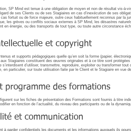
tion, SP Mind est tenue à une obligation de moyen et non de résultat vis-à-vi
égard de ses Clients ou de ses Stagiaires en cas d’inexécution de ses obligat
as fortuit ou de force majeure, outre ceux habituellement reconnus par la jur
e, les grèves ou conflits sociaux externes à SP Mind, les désastres naturels, 
t en énergie, ou des transports de tout type, ou toute autre circonstance éc
tellectuelle et copyright
tenus et supports pédagogiques quelle qu’en soit la forme (papier, électroniq
ux Stagiaires constituent des œuvres originales et à ce titre sont protégées pa
aire s’interdisent d’utiliser, transmettre, reproduire, exploiter ou transformer t
en particulier, sur toute utilisation faite par le Client et le Stagiaire en vue d
 et programme des formations
gurent sur les fiches de présentation des Formations sont fournis à titre indic
odifier en fonction de l’actualité, du niveau des participants ou de la dynamiq
lité et communication
nt à garder confidentiels les documents et les informations auxquels ils pourr