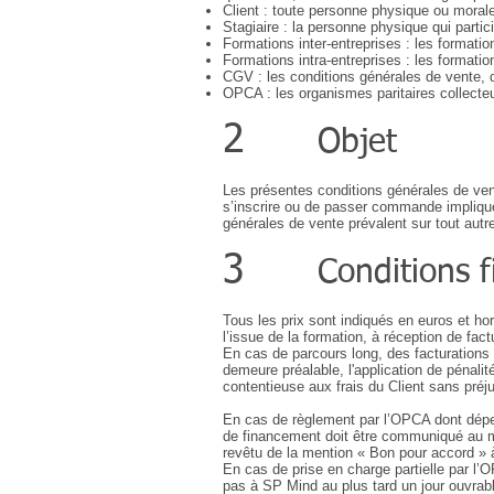
Client : toute personne physique ou mora
Stagiaire : la personne physique qui partic
Formations inter-entreprises : les formati
Formations intra-entreprises : les formati
CGV : les conditions générales de vente, d
OPCA : les organismes paritaires collecteur
2
Objet
Les présentes conditions générales de ven
s’inscrire ou de passer commande implique
générales de vente prévalent sur tout autre
3
Conditions 
Tous les prix sont indiqués en euros et hor
l’issue de la formation, à réception de fa
En cas de parcours long, des facturations
demeure préalable, l'application de pénalit
contentieuse aux frais du Client sans pré
En cas de règlement par l’OPCA dont dépend
de financement doit être communiqué au mo
revêtu de la mention « Bon pour accord »
En cas de prise en charge partielle par l’
pas à SP Mind au plus tard un jour ouvrabl