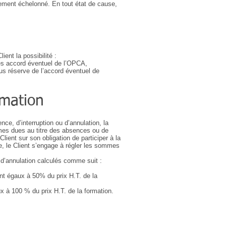
aiement échelonné. En tout état de cause,
ent la possibilité :
rès accord éventuel de l’OPCA,
us réserve de l’accord éventuel de
rmation
ce, d’interruption ou d’annulation, la
mmes dues au titre des absences ou de
Client sur son obligation de participer à la
e, le Client s’engage à régler les sommes
s d’annulation calculés comme suit :
sont égaux à 50% du prix H.T. de la
ux à 100 % du prix H.T. de la formation.