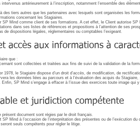
 intervenus antérieurement à l’inscription, notamment l’ensemble des élément
des tiers autres que les partenaires avec lesquels sont organisées les form
ormations concernant les Stagiaires.
par SP Mind comme client de ses formations. A cet effet, le Client autorise S
tations dans ses listes de références et propositions à l’attention de ses pros
 cas de dispositions légales, réglementaires ou comptables l’exigeant.
et accès aux informations à carac
aire que :
nant sont collectées et traitées aux fins de suivi de la validation de la forma
r 1978, le Stagiaire dispose d’un droit d’accès, de modification, de rectifica
vera les données liées au parcours et à l’évaluation des acquis du Stagiaire,
n. Enfin, SP Mind s’engage à effacer à l’issue des exercices toute image qui y 
cable et juridiction compétente
e présent document sont régies par le droit français.
et SP Mind à l’occasion de l’interprétation des présentes ou de l’exécution du c
 seront seuls compétents pour régler le litige.