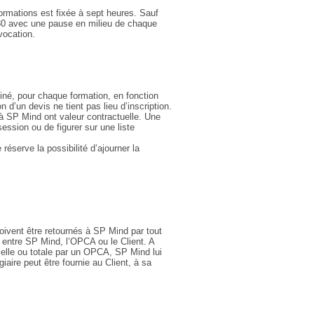
formations est fixée à sept heures. Sauf
7h30 avec une pause en milieu de chaque
vocation.
rminé, pour chaque formation, en fonction
d’un devis ne tient pas lieu d’inscription.
à SP Mind ont valeur contractuelle. Une
session ou de figurer sur une liste
éserve la possibilité d’ajourner la
ivent être retournés à SP Mind par tout
e entre SP Mind, l’OPCA ou le Client. A
ielle ou totale par un OPCA, SP Mind lui
aire peut être fournie au Client, à sa