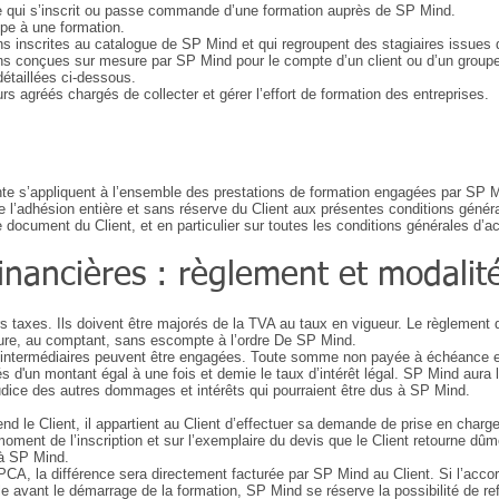
le qui s’inscrit ou passe commande d’une formation auprès de SP Mind.
ipe à une formation.
ons inscrites au catalogue de SP Mind et qui regroupent des stagiaires issues d
ons conçues sur mesure par SP Mind pour le compte d’un client ou d’un groupe
étaillées ci-dessous.
s agréés chargés de collecter et gérer l’effort de formation des entreprises.
te s’appliquent à l’ensemble des prestations de formation engagées par SP Mi
 l’adhésion entière et sans réserve du Client aux présentes conditions génér
 document du Client, et en particulier sur toutes les conditions générales d’ac
financières : règlement et modali
s taxes. Ils doivent être majorés de la TVA au taux en vigueur. Le règlement d
cture, au comptant, sans escompte à l’ordre De SP Mind.
 intermédiaires peuvent être engagées. Toute somme non payée à échéance en
és d'un montant égal à une fois et demie le taux d’intérêt légal. SP Mind aura l
judice des autres dommages et intérêts qui pourraient être dus à SP Mind.
 le Client, il appartient au Client d’effectuer sa demande de prise en charge
ment de l’inscription et sur l’exemplaire du devis que le Client retourne dûm
 à SP Mind.
OPCA, la différence sera directement facturée par SP Mind au Client. Si l’acco
e avant le démarrage de la formation, SP Mind se réserve la possibilité de ref