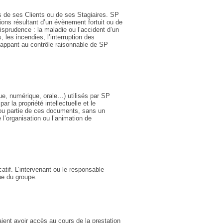
s de ses Clients ou de ses Stagiaires. SP
ions résultant d’un évènement fortuit ou de
isprudence : la maladie ou l’accident d’un
les incendies, l’interruption des
happant au contrôle raisonnable de SP
ue, numérique, orale…) utilisés par SP
r la propriété intellectuelle et le
out ou partie de ces documents, sans un
e l’organisation ou l’animation de
atif. L’intervenant ou le responsable
ue du groupe.
aient avoir accès au cours de la prestation