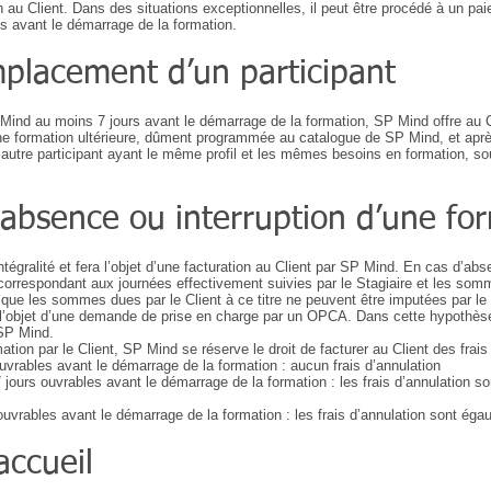
ion au Client. Dans des situations exceptionnelles, il peut être procédé à un p
s avant le démarrage de la formation.
mplacement d’un participant
 Mind au moins 7 jours avant le démarrage de la formation, SP Mind offre au Cli
 une formation ultérieure, dûment programmée au catalogue de SP Mind, et ap
autre participant ayant le même profil et les mêmes besoins en formation, so
 absence ou interruption d’une fo
ralité et fera l’objet d’une facturation au Client par SP Mind. En cas d’absen
x correspondant aux journées effectivement suivies par le Stagiaire et les so
lé que les sommes dues par le Client à ce titre ne peuvent être imputées par le 
re l’objet d’une demande de prise en charge par un OPCA. Dans cette hypothès
 SP Mind.
mation par le Client, SP Mind se réserve le droit de facturer au Client des frai
 ouvrables avant le démarrage de la formation : aucun frais d’annulation
t 7 jours ouvrables avant le démarrage de la formation : les frais d’annulation 
 ouvrables avant le démarrage de la formation : les frais d’annulation sont éga
accueil