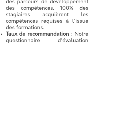
des parcours de développement
des compétences. 100% des
stagiaires acquièrent les
compétences requises à l'issue
des formations.
Taux de recommandation
: Notre
questionnaire d'évaluation
intègre, entre autres, la question
suivante : "Recommanderiez-
vous cette formation ?". La
réponse est oui à 100%.
Que faire si je rencontre un
problème pendant ma formation
?
D'abord et avant tout, en parler
avec votre formateur qui fera en
sorte d'apporter une solution et
dans tous les cas, fera remonter
ce point pour inscription dans le