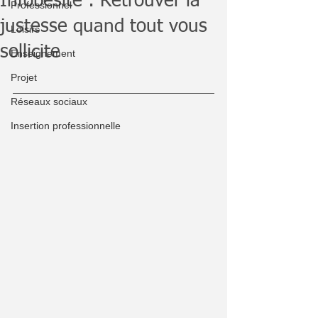
Infobésité : Retrouver la
Professionnel
justesse quand tout vous
Loisirs
sollicite
Enseignement
Projet
Réseaux sociaux
Insertion professionnelle