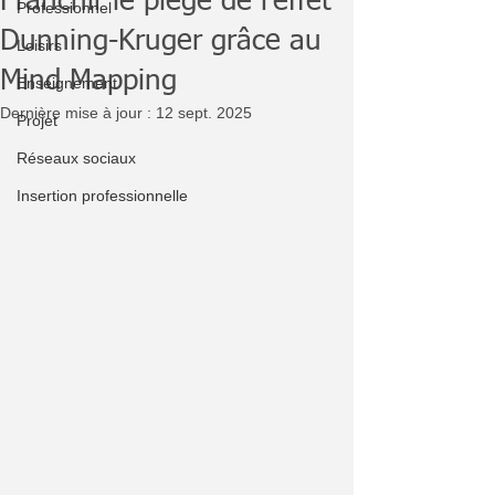
Franchir le piège de l’effet
Professionnel
Dunning-Kruger grâce au
Loisirs
Mind Mapping
Enseignement
Dernière mise à jour :
12 sept. 2025
Projet
Réseaux sociaux
Insertion professionnelle